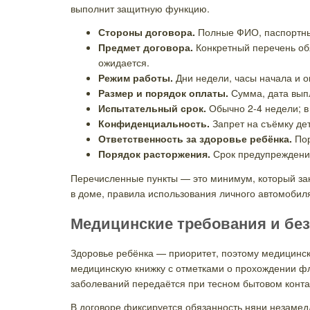
выполнит защитную функцию.
Стороны договора.
Полные ФИО, паспортные
Предмет договора.
Конкретный перечень обя
ожидается.
Режим работы.
Дни недели, часы начала и о
Размер и порядок оплаты.
Сумма, дата выпл
Испытательный срок.
Обычно 2-4 недели; в 
Конфиденциальность.
Запрет на съёмку дет
Ответственность за здоровье ребёнка.
Пор
Порядок расторжения.
Срок предупреждения
Перечисленные пункты — это минимум, который зак
в доме, правила использования личного автомобиля
Медицинские требования и без
Здоровье ребёнка — приоритет, поэтому медицинск
медицинскую книжку с отметками о прохождении ф
заболеваний передаётся при тесном бытовом конта
В договоре фиксируется обязанность няни незамед