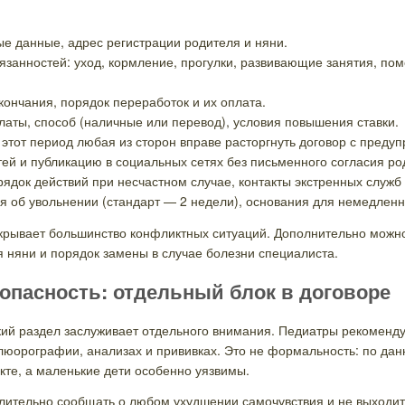
 данные, адрес регистрации родителя и няни.
занностей: уход, кормление, прогулки, развивающие занятия, по
кончания, порядок переработок и их оплата.
аты, способ (наличные или перевод), условия повышения ставки.
этот период любая из сторон вправе расторгнуть договор с предуп
ей и публикацию в социальных сетях без письменного согласия ро
ядок действий при несчастном случае, контакты экстренных служб 
 об увольнении (стандарт — 2 недели), основания для немедленн
рывает большинство конфликтных ситуаций. Дополнительно можно 
 няни и порядок замены в случае болезни специалиста.
опасность: отдельный блок в договоре
ий раздел заслуживает отдельного внимания. Педиатры рекоменду
люорографии, анализах и прививках. Это не формальность: по да
кте, а маленькие дети особенно уязвимы.
лительно сообщать о любом ухудшении самочувствия и не выходит