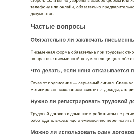
сторон. Если вы не уверены в выборе формы или хо
телефону или онлайн, обязательно предварительно
документов.
Частые вопросы
Обязательно ли заключать письменны
Письменная форма обязательна при трудовых отнош
на практике письменный документ защищает обе ст
Что делать, если няня отказывается
Отказ от подписания — серьёзный сигнал. Специал
мотивирован нежеланием «светить» доходы, это рис
Нужно ли регистрировать трудовой до
Трудовой договор с домашним работником не регист
работодатель-физлицо и ежемесячно перечислять Н
Можно ли использовать один договор 