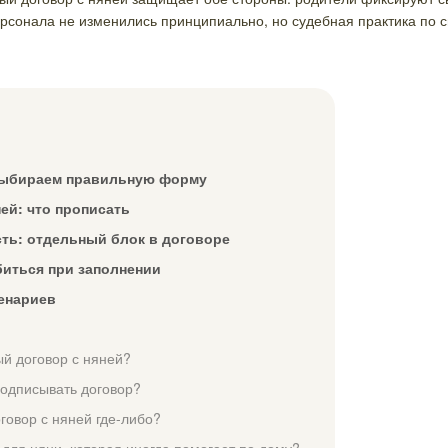
сонала не изменились принципиально, но судебная практика по с
 выбираем правильную форму
ей: что прописать
ть: отдельный блок в договоре
биться при заполнении
ценариев
й договор с няней?
подписывать договор?
говор с няней где-либо?
для няни, которая иногда помогает по дому?