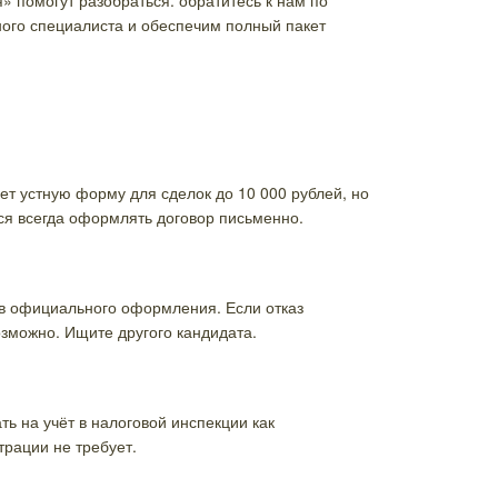
» помогут разобраться: обратитесь к нам по
ного специалиста и обеспечим полный пакет
т устную форму для сделок до 10 000 рублей, но
ся всегда оформлять договор письменно.
ив официального оформления. Если отказ
озможно. Ищите другого кандидата.
ь на учёт в налоговой инспекции как
рации не требует.