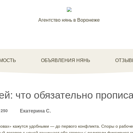
Агентство нянь в Воронеже
МОСТЬ
ОБЪЯВЛЕНИЯ НЯНЬ
ОТЗЫВ
ей: что обязательно прописа
Екатерина С.
250
ловах» кажутся удобными — до первого конфликта. Споры о рабоче
й договор с няней защищает обе стороны: родители фиксируют сво