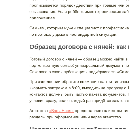
прописывается порядок действий при травме или ре
согласования. Если ребёнок имеет хронические за
приложением.
Семьям, которым нужен специалист с профессиона
по протоколу даже в нестандартной ситуации.
Образец договора с няней: как
Готовый договор с няней — образец можно найти в
под конкретную семью: универсальный документ не
Соколова в своих публикациях подчёркивает: «Сама
При заполнении обратите внимание на три типичны
«кормить завтраком в 8:00, выходить на прогулку с
контактов должны быть частью пакета документов. 
условие сразу, иначе каждый раз придётся заключа
Агентство
«ВашаНяня»
предоставляет клиентам тип
разделы при оформлении няни через агентство.
Налоги и взносы: таблица для