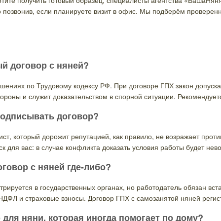
тите получить готовый образец, специалисты агентства «ВашаНяня
 позвонив, если планируете визит в офис. Мы подберём проверен
й договор с няней?
ениях по Трудовому кодексу РФ. При договоре ГПХ закон допускае
ороны и служит доказательством в спорной ситуации. Рекомендует
 подписывать договор?
ист, который дорожит репутацией, как правило, не возражает прот
к для вас: в случае конфликта доказать условия работы будет нев
говор с няней где-либо?
рируется в государственных органах, но работодатель обязан встат
ДФЛ и страховые взносы. Договор ГПХ с самозанятой няней регист
для няни, которая иногда помогает по дому?