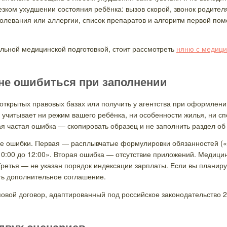
зком ухудшении состояния ребёнка: вызов скорой, звонок родителя
болевания или аллергии, список препаратов и алгоритм первой по
льной медицинской подготовкой, стоит рассмотреть
няню с медици
 не ошибиться при заполнении
 открытых правовых базах или получить у агентства при оформлен
 учитывает ни режим вашего ребёнка, ни особенности жилья, ни с
я частая ошибка — скопировать образец и не заполнить раздел об 
е ошибки. Первая — расплывчатые формулировки обязанностей («п
 10:00 до 12:00». Вторая ошибка — отсутствие приложений. Медицин
Третья — не указан порядок индексации зарплаты. Если вы планир
ть дополнительное соглашение.
овой договор, адаптированный под российское законодательство 20
 двух сценариев