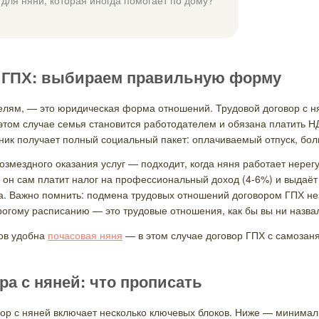
р ГПХ: выбираем правильную форму
елям, — это юридическая форма отношений. Трудовой договор с ня
этом случае семья становится работодателем и обязана платить Н
ник получает полный социальный пакет: оплачиваемый отпуск, боль
озмездного оказания услуг — подходит, когда няня работает нерег
 он сам платит налог на профессиональный доход (4-6%) и выдаёт
а. Важно помнить: подмена трудовых отношений договором ГПХ нез
трогому расписанию — это трудовые отношения, как бы вы ни назва
сов удобна
почасовая няня
— в этом случае договор ГПХ с самозан
а с няней: что прописать
р с няней включает несколько ключевых блоков. Ниже — минималь