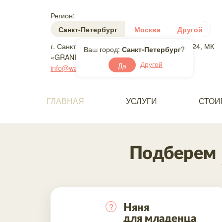
Регион:
Санкт-Петербург
Москва
Другой
г. Санкт-Петербург, ул. Большая Зеленина 24, МК
Ваш город:
Санкт-Петербург
?
«GRANI»
Другой
Да
info@washanyanya.ru
ГЛАВНАЯ
УСЛУГИ
СТОИ
Подберем
?
Няня
для младенца