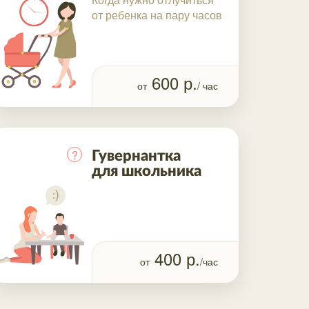
от ребенка на пару часов
600
р.
от
/ час
?
Гувернантка
для школьника
400
р.
от
/час