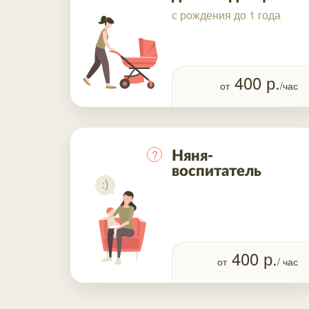
с рождения до 1 года
400
р.
от
/час
?
Няня-
воспитатель
400
р.
от
/ час