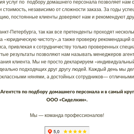
я услуг по подбору домашнего персонала позволяет нам о
 стоимость, независимо от сложности заказа. За годы успе
цию, постоянные клиенты доверяют нам и рекомендуют дру
нкт-Петербурга, так как все претенденты проходят несколь
на «юридическую чистоту»,а также проверку рекомендаций
иса, привлекая к сотрудничеству только проверенных спе
тые результаты позволяют нам называть менеджеров аген
ания клиента. Мы не просто декларируем «индивидуальный 
идеально подходящих друг другу людей. Каждый день мы де
оклассными нянями, а достойных сотрудников— отличными
Агентств по подбору домашнего персонала и в самый кру
ООО «Сиделкин».
Мы — команда профессионалов!