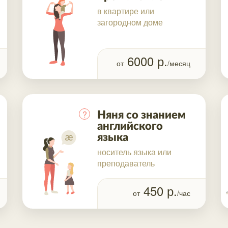
в квартире или
загородном доме
6000
р.
от
/месяц
?
Няня со знанием
английского
языка
носитель языка или
преподаватель
450
р.
от
/час