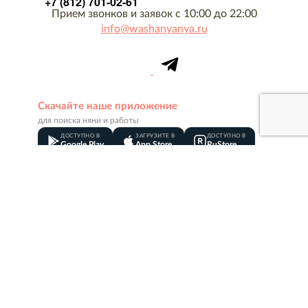
+7 (812) 701-02-61
Прием звонков и заявок с 10:00 до 22:00
info@washanyanya.ru
Скачайте наше приложение
для поиска няни и работы
ДОСТУПНО В
ЗАГРУЗИТЕ В
ДОСТУПНО В
Google Play
App Store
RuStore
О компании
Контакты
Вакансии
Товарный знак
Сотрудники
Реквизиты
Оплата
Акции