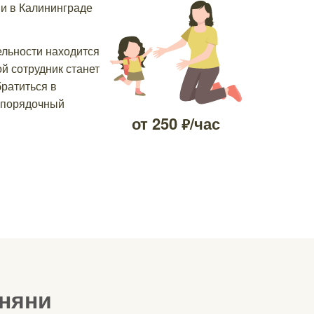
и в Калининграде
ельности находится
й сотрудник станет
братиться в
и порядочный
от
250
/час
р.
няни