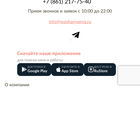
+7 (861) 217-75-40
Прием звонков и заявок с 10:00 до 22:00
info@washanyanya.ru
Скачайте наше приложение
для поиска няни и работы
ДОСТУПНО В
ЗАГРУЗИТЕ В
ДОСТУПНО В
Google Play
App Store
RuStore
О компании
Контакты
Вакансии
Товарный знак
Сотрудники
Реквизиты
Оплата
Акции