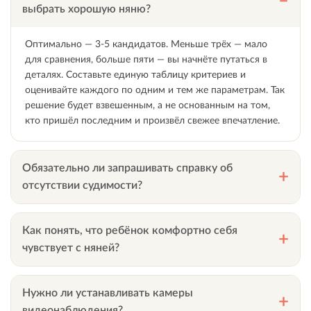
выбрать хорошую няню?
Оптимально — 3-5 кандидатов. Меньше трёх — мало
для сравнения, больше пяти — вы начнёте путаться в
деталях. Составьте единую таблицу критериев и
оценивайте каждого по одним и тем же параметрам. Так
решение будет взвешенным, а не основанным на том,
кто пришёл последним и произвёл свежее впечатление.
Обязательно ли запрашивать справку об
отсутствии судимости?
Да, это обязательный документ при найме няни. Справка
оформляется через портал Госуслуги и готовится в
Как понять, что ребёнок комфортно себя
течение 30 дней. Попросите кандидата заказать её
чувствует с няней?
заблаговременно или договоритесь, что она будет
предоставлена до окончания пробного периода. Отказ
Дети до 3 лет сигнализируют поведением: охотно
предоставить справку — весомый повод отказаться от
остаётся с няней, не плачет при её появлении,
Нужно ли устанавливать камеры
кандидата.
рассказывает о ней позитивно. Дети постарше могут
видеонаблюдения?