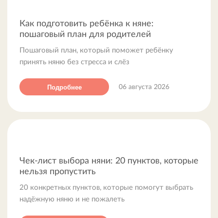
Чек-лист выбора няни: 20 пунктов, которые
нельзя пропустить
Как подготовить ребёнка к няне:
С какого возраста нужна няня: когда нанимать
пошаговый план для родителей
и на что обратить внимание
Пошаговый план, который поможет ребёнку
Няня или детский сад: честное сравнение для
принять няню без стресса и слёз
родителей
Подробнее
06 августа 2026
Чек-лист выбора няни: 20 пунктов, которые
нельзя пропустить
20 конкретных пунктов, которые помогут выбрать
надёжную няню и не пожалеть