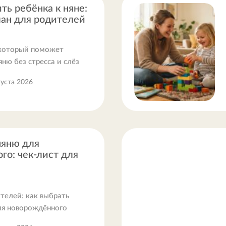
ть ребёнка к няне:
ан для родителей
 который поможет
яню без стресса и слёз
густа 2026
няню для
го: чек-лист для
телей: как выбрать
ля новорождённого