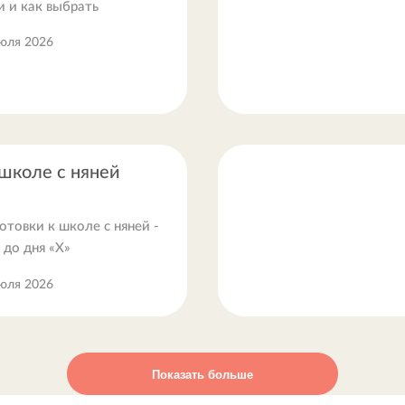
и и как выбрать
юля 2026
 школе с няней
товки к школе с няней -
 до дня «Х»
юля 2026
Показать больше