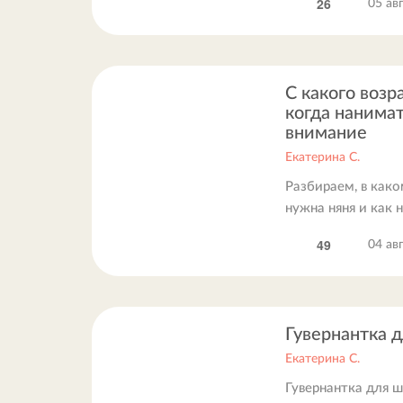
26
05 ав
С какого возр
когда нанимат
внимание
Екатерина С.
Разбираем, в како
нужна няня и как 
49
04 ав
Гувернантка 
Екатерина С.
Гувернантка для ш