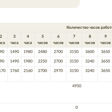
Количество часов рабо
2
3
4
5
6
7
8
9
аса
часа
часа
часов
часов
часов
часов
часов
90
1490
1980
2480
2700
3150
3600
3650
90
1490
1980
2250
2700
3150
3240
3650
170
1760
2160
2700
2970
3150
3240
3650
4950
0