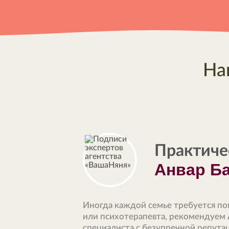
На
Практиче
Анвар Б
Иногда каждой семье требуется п
или психотерапевта, рекомендуем 
специалиста с безупречной репута