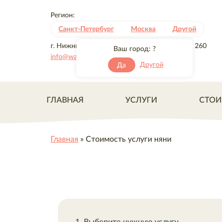
Регион:
Санкт-Петербург
Москва
Другой
г. Нижний Новгород, ул. Максима Горького, 260
Ваш город:
?
info@washanyanya.ru
Другой
Да
ГЛАВНАЯ
УСЛУГИ
СТОИ
Главная
»
Стоимость услуги няни
1. Выберите нужную услугу