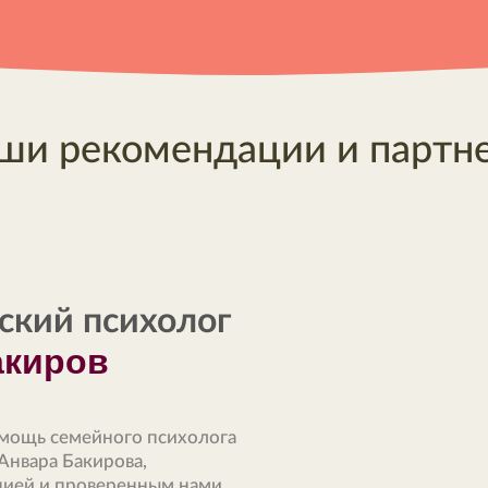
ши рекомендации и партн
ский психолог
акиров
омощь семейного психолога
Анвара Бакирова,
цией и проверенным нами