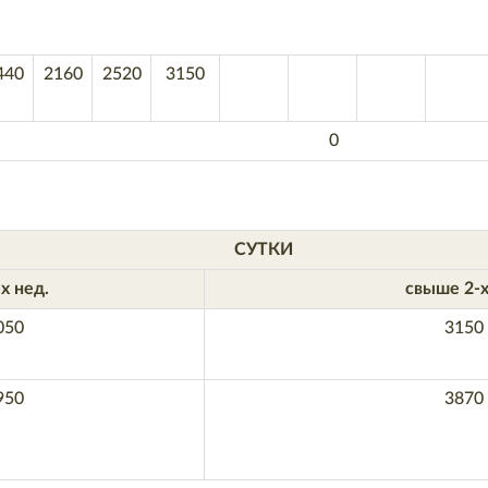
440
2160
2520
3150
0
СУТКИ
х нед.
свыше 2-х
050
3150
950
3870