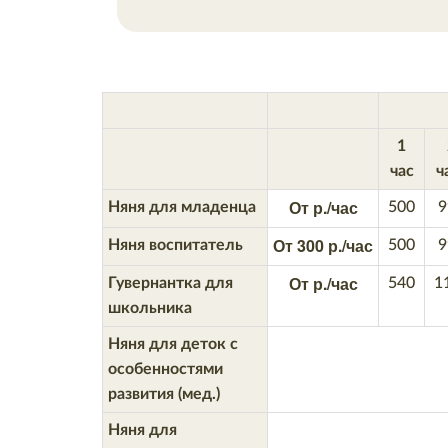
1
час
ч
От р./час
Няня для младенца
500
9
От 300 р./час
Няня воспитатель
500
9
От р./час
Гувернантка для
540
1
школьника
Няня для деток с
особенностями
развития (мед.)
Няня для