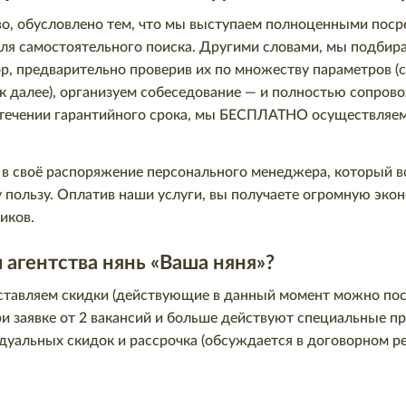
тво, обусловлено тем, что мы выступаем полноценными пос
для самостоятельного поиска. Другими словами, мы подбир
р, предварительно проверив их по множеству параметров (с
ак далее), организуем собеседование — и полностью сопров
 в течении гарантийного срока, мы БЕСПЛАТНО осуществляем
в своё распоряжение персонального менеджера, который все
 пользу. Оплатив наши услуги, вы получаете огромную эко
иков.
агентства нянь «Ваша няня»?
ставляем скидки (действующие в данный момент можно по
и заявке от 2 вакансий и больше действуют специальные п
уальных скидок и рассрочка (обсуждается в договорном ре