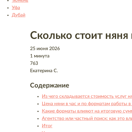
Тюмень
Уфа
Дубай
Сколько стоит няня
25 июня 2026
1 минута
763
Екатерина С.
Содержание
Из чего складывается стоимость услуг н
Цена няни в час и по форматам работы в
Какие форматы влияют на итоговую сум
Агентство или частный поиск: как это вл
Итог