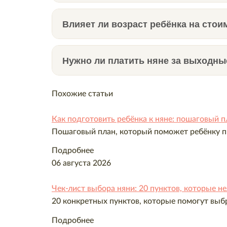
Стоимость услуг няни в агентстве такая же
50% от её оклада за месяц.
Влияет ли возраст ребёнка на стои
Специалисты по подбору нянь проводят пр
Да, влияет напрямую. Уход за младенцем д
специалиста при необходимости. Агентска
няня для новорождённого стоит на 20-40% 
Нужно ли платить няне за выходные
соискательниц.
Няни почти никогда не получают повышенну
Похожие статьи
Это не хорошо и не плохо — это факт.
И именно с честного описания реальности 
Как подготовить ребёнка к няне: пошаговый 
Пошаговый план, который поможет ребёнку пр
Разбираем подробнее
Подробнее
06 августа 2026
Сколько стоит няня на час
Чек-лист выбора няни: 20 пунктов, которые н
20 конкретных пунктов, которые помогут вы
Подробнее