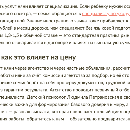
ть услуг няни влияет специализация. Если ребёнку нужен о
еского спектра, — семья обращается к
специалисту по уходу
тандартной. Знание иностранного языка тоже прибавляет к
рублей в месяц дороже, чем специалист без языковой подгот
1,3-1,5 к обычной ставке — это стандартная практика рынк
льно оговаривается в договоре и влияет на финальную сумм
как это влияет на цену
 няни через агентство и через частные объявления, рассчи
аботы няни за счёт комиссии агентства за подбор, но её сто
оиске семья берёт на себя проверку документов, трудовой 
з гарантии результата. Агентство проводит первичный отбо
специалиста. Детский психолог Людмила Петрановская в сво
чески важна для формирования базового доверия к миру, а 
яня» — разовая выплата, которая покрывает полный цикл по
овия работы, обратитесь к нам — обязательно предваритель