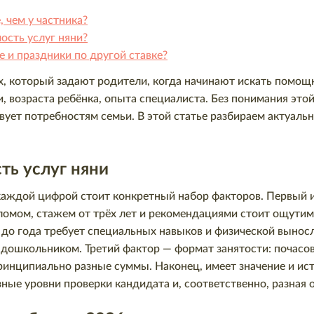
 чем у частника?
ость услуг няни?
 и праздники по другой ставке?
х, который задают родители, когда начинают искать помощн
и, возраста ребёнка, опыта специалиста. Без понимания это
вует потребностям семьи. В этой статье разбираем актуальн
ть услуг няни
каждой цифрой стоит конкретный набор факторов. Первый и
омом, стажем от трёх лет и рекомендациями стоит ощутимо
м до года требует специальных навыков и физической вынос
дошкольником. Третий фактор — формат занятости: почасов
ринципиально разные суммы. Наконец, имеет значение и ист
ные уровни проверки кандидата и, соответственно, разная о