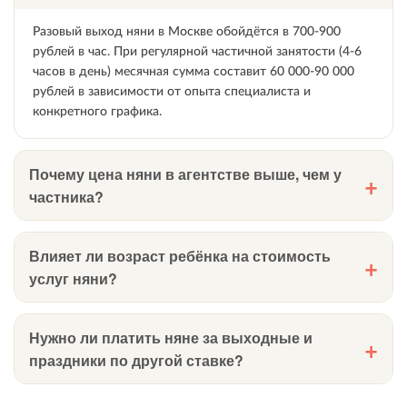
Разовый выход няни в Москве обойдётся в 700-900
рублей в час. При регулярной частичной занятости (4-6
часов в день) месячная сумма составит 60 000-90 000
рублей в зависимости от опыта специалиста и
конкретного графика.
Почему цена няни в агентстве выше, чем у
частника?
Стоимость услуг няни в агентстве такая же, как и в
среднем по рынку. Компания взимает комиссию за
Влияет ли возраст ребёнка на стоимость
подбор няни, которая составляет обычно 50% от её
услуг няни?
оклада за месяц.
Специалисты по подбору нянь проводят проверку
Да, влияет напрямую. Уход за младенцем до года
документов, рекомендаций и психологического профиля
требует специальных навыков: кормление, купание,
Нужно ли платить няне за выходные и
кандидата, а также гарантирует замену специалиста при
режим сна, контроль здоровья. Поэтому няня для
праздники по другой ставке?
необходимости. Агентская комиссия — это плата за
новорождённого стоит на 20-40% дороже, чем
снижение рисков и экономию времени семьи на
специалист, работающий с детьми от трёх лет.
Няни почти никогда не получают повышенную оплату за