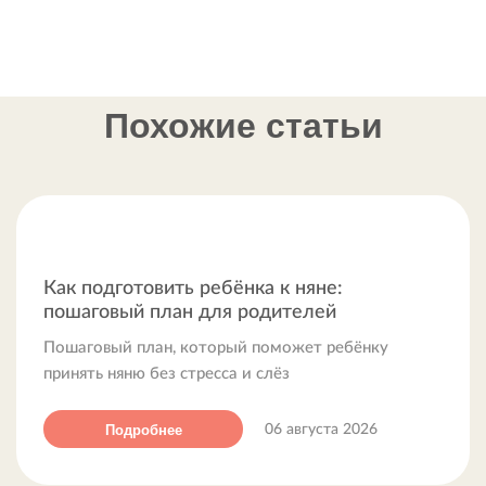
самостоятельный отбор соискательниц.
работу в праздники.
Это не хорошо и не плохо — это факт.
И именно с честного описания реальности начинается
профессиональный разговор.
Похожие статьи
Разбираем подробнее
Сколько стоит няня на час
Как подготовить ребёнка к няне:
пошаговый план для родителей
Пошаговый план, который поможет ребёнку
принять няню без стресса и слёз
Подробнее
06 августа 2026