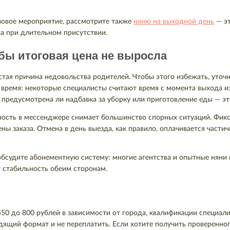
зовое мероприятие, рассмотрите также
няню на выходной день
— эт
а при длительном присутствии.
обы итоговая цена не выросла
ая причина недовольства родителей. Чтобы этого избежать, уточн
 время: некоторые специалисты считают время с момента выхода из
, предусмотрена ли надбавка за уборку или приготовление еды — эт
ность в мессенджере снимает большинство спорных ситуаций. Фикс
ны заказа. Отмена в день выезда, как правило, оплачивается части
обсудите абонементную систему: многие агентства и опытные няни 
т стабильность обеим сторонам.
550 до 800 рублей в зависимости от города, квалификации специалис
ящий формат и не переплатить. Если хотите получить проверенного