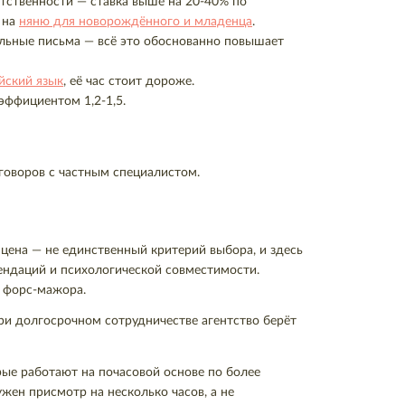
тственности — ставка выше на 20-40% по
 на
няню для новорождённого и младенца
.
тельные письма — всё это обоснованно повышает
йский язык
, её час стоит дороже.
эффициентом 1,2-1,5.
говоров с частным специалистом.
 цена — не единственный критерий выбора, и здесь
мендаций и психологической совместимости.
е форс-мажора.
При долгосрочном сотрудничестве агентство берёт
рые работают на почасовой основе по более
жен присмотр на несколько часов, а не