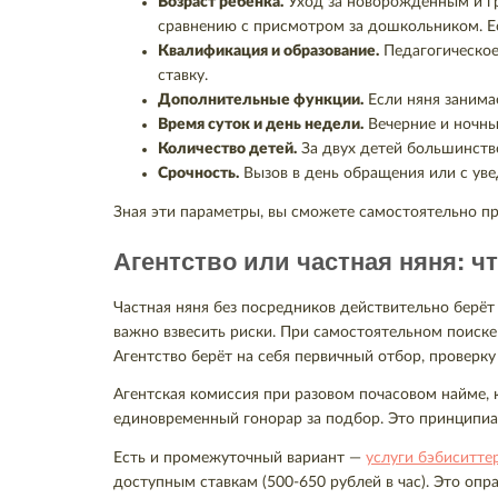
Возраст ребёнка.
Уход за новорождённым и гр
сравнению с присмотром за дошкольником. Е
Квалификация и образование.
Педагогическо
ставку.
Дополнительные функции.
Если няня занима
Время суток и день недели.
Вечерние и ночны
Количество детей.
За двух детей большинство
Срочность.
Вызов в день обращения или с уве
Зная эти параметры, вы сможете самостоятельно пр
Агентство или частная няня: ч
Частная няня без посредников действительно берёт
важно взвесить риски. При самостоятельном поиске
Агентство берёт на себя первичный отбор, проверку
Агентская комиссия при разовом почасовом найме, к
единовременный гонорар за подбор. Это принципиал
Есть и промежуточный вариант —
услуги бэбиситте
доступным ставкам (500-650 рублей в час). Это опр