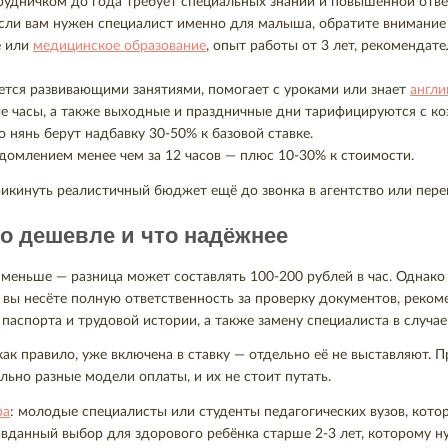
удничком до года требует специальных знаний и повышенной отве
сли вам нужен специалист именно для малыша, обратите внимание
е или
медицинское образование
, опыт работы от 3 лет, рекоменда
ется развивающими занятиями, помогает с уроками или знает
англи
е часы, а также выходные и праздничные дни тарифицируются с ко
 нянь берут надбавку 30-50% к базовой ставке.
домлением менее чем за 12 часов — плюс 10-30% к стоимости.
икинуть реалистичный бюджет ещё до звонка в агентство или пере
то дешевле и что надёжнее
 меньше — разница может составлять 100-200 рублей в час. Однако
 вы несёте полную ответственность за проверку документов, реко
 паспорта и трудовой истории, а также замену специалиста в случа
ак правило, уже включена в ставку — отдельно её не выставляют. 
ьно разные модели оплаты, и их не стоит путать.
ра
: молодые специалисты или студенты педагогических вузов, кото
авданный выбор для здорового ребёнка старше 2-3 лет, которому ну