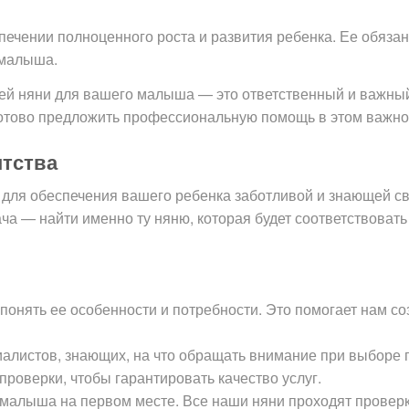
печении полноценного роста и развития ребенка. Ее обяза
 малыша.
ей няни для вашего малыша — это ответственный и важный
 готово предложить профессиональную помощь в этом важно
нтства
для обеспечения вашего ребенка заботливой и знающей с
ача — найти именно ту няню, которая будет соответствова
понять ее особенности и потребности. Это помогает нам с
иалистов, знающих, на что обращать внимание при выборе
роверки, чтобы гарантировать качество услуг.
 малыша на первом месте. Все наши няни проходят провер