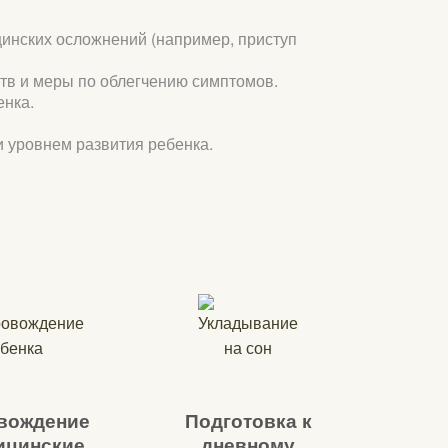
инских осложнений (например, приступ
ств и меры по облегчению симптомов.
енка.
 уровнем развития ребенка.
вождение
Подготовка к
ицинские
дневному