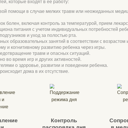
ей, которые входят в ее работу:
вой помощи в случае мелких травм или неожиданных медиц
нок болен, включая контроль за температурой, прием лекар
циона питания с учетом индивидуальных потребностей реб
одгузников и уход за полостью рта.
ых образовательных занятий в соответствии с возрастом и
у и когнитивному развитию ребенка через игры.
редотвращение травм и опасных ситуаций.
о во время игр и других активностей.
лями о здоровье, развитии и поведении ребенка.
роисходит дома в их отсутствие.
вление
Контроль
Сопро
щи
распорядка дня
в мед