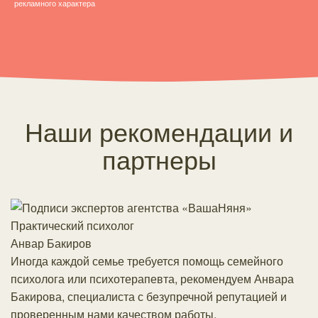
рекламного характера
Наши рекомендации и
партнеры
К
р
Практический психолог
С
Анвар Бакиров
к
Иногда каждой семье требуется помощь семейного
м
психолога или психотерапевта, рекомендуем Анвара
г
Бакирова, специалиста с безупречной репутацией и
м
проверенным нами качеством работы.