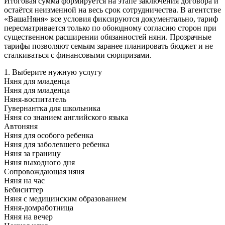
Итоговая сумма формируется на этапе заключения договора и
остаётся неизменной на весь срок сотрудничества. В агентстве
«ВашаНяня» все условия фиксируются документально, тариф
пересматривается только по обоюдному согласию сторон при
существенном расширении обязанностей няни. Прозрачные
тарифы позволяют семьям заранее планировать бюджет и не
сталкиваться с финансовыми сюрпризами.
1. Выберите нужную услугу
Няня для младенца
Няня для младенца
Няня-воспитатель
Гувернантка для школьника
Няня со знанием английского языка
Автоняня
Няня для особого ребенка
Няня для заболевшего ребенка
Няня за границу
Няня выходного дня
Сопровождающая няня
Няня на час
Бебиситтер
Няня с медицинским образованием
Няня-домработница
Няня на вечер