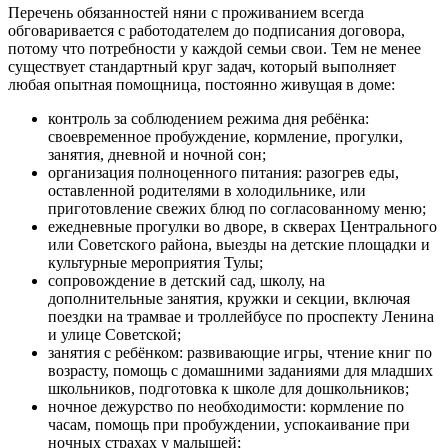
Перечень обязанностей няни с проживанием всегда
обговаривается с работодателем до подписания договора,
потому что потребности у каждой семьи свои. Тем не менее
существует стандартный круг задач, который выполняет
любая опытная помощница, постоянно живущая в доме:
контроль за соблюдением режима дня ребёнка:
своевременное пробуждение, кормление, прогулки,
занятия, дневной и ночной сон;
организация полноценного питания: разогрев еды,
оставленной родителями в холодильнике, или
приготовление свежих блюд по согласованному меню;
ежедневные прогулки во дворе, в скверах Центрального
или Советского района, выезды на детские площадки и
культурные мероприятия Тулы;
сопровождение в детский сад, школу, на
дополнительные занятия, кружки и секции, включая
поездки на трамвае и троллейбусе по проспекту Ленина
и улице Советской;
занятия с ребёнком: развивающие игры, чтение книг по
возрасту, помощь с домашними заданиями для младших
школьников, подготовка к школе для дошкольников;
ночное дежурство по необходимости: кормление по
часам, помощь при пробуждении, успокаивание при
ночных страхах у малышей;