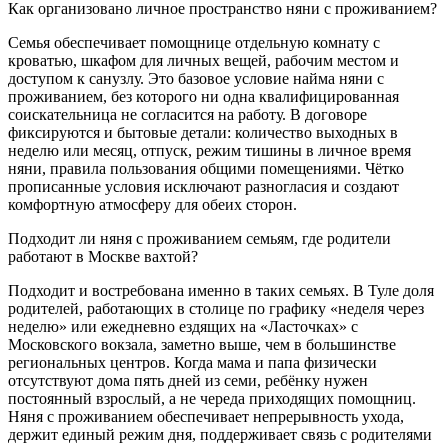
Как организовано личное пространство няни с проживанием?
Семья обеспечивает помощнице отдельную комнату с
кроватью, шкафом для личных вещей, рабочим местом и
доступом к санузлу. Это базовое условие найма няни с
проживанием, без которого ни одна квалифицированная
соискательница не согласится на работу. В договоре
фиксируются и бытовые детали: количество выходных в
неделю или месяц, отпуск, режим тишины в личное время
няни, правила пользования общими помещениями. Чётко
прописанные условия исключают разногласия и создают
комфортную атмосферу для обеих сторон.
Подходит ли няня с проживанием семьям, где родители
работают в Москве вахтой?
Подходит и востребована именно в таких семьях. В Туле доля
родителей, работающих в столице по графику «неделя через
неделю» или ежедневно ездящих на «Ласточках» с
Московского вокзала, заметно выше, чем в большинстве
региональных центров. Когда мама и папа физически
отсутствуют дома пять дней из семи, ребёнку нужен
постоянный взрослый, а не череда приходящих помощниц.
Няня с проживанием обеспечивает непрерывность ухода,
держит единый режим дня, поддерживает связь с родителями