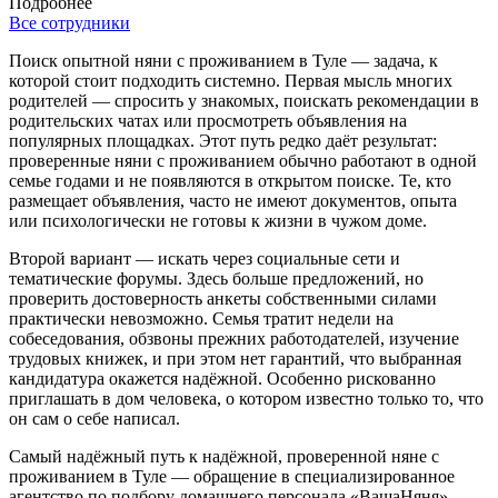
Подробнее
Все сотрудники
Поиск опытной няни с проживанием в Туле — задача, к
которой стоит подходить системно. Первая мысль многих
родителей — спросить у знакомых, поискать рекомендации в
родительских чатах или просмотреть объявления на
популярных площадках. Этот путь редко даёт результат:
проверенные няни с проживанием обычно работают в одной
семье годами и не появляются в открытом поиске. Те, кто
размещает объявления, часто не имеют документов, опыта
или психологически не готовы к жизни в чужом доме.
Второй вариант — искать через социальные сети и
тематические форумы. Здесь больше предложений, но
проверить достоверность анкеты собственными силами
практически невозможно. Семья тратит недели на
собеседования, обзвоны прежних работодателей, изучение
трудовых книжек, и при этом нет гарантий, что выбранная
кандидатура окажется надёжной. Особенно рискованно
приглашать в дом человека, о котором известно только то, что
он сам о себе написал.
Самый надёжный путь к надёжной, проверенной няне с
проживанием в Туле — обращение в специализированное
агентство по подбору домашнего персонала «ВашаНяня».