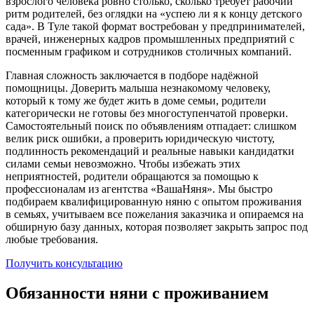
взрослого человека ровно столько, сколько требует рабочий
ритм родителей, без оглядки на «успею ли я к концу детского
сада». В Туле такой формат востребован у предпринимателей,
врачей, инженерных кадров промышленных предприятий с
посменным графиком и сотрудников столичных компаний.
Главная сложность заключается в подборе надёжной
помощницы. Доверить малыша незнакомому человеку,
который к тому же будет жить в доме семьи, родители
категорически не готовы без многоступенчатой проверки.
Самостоятельный поиск по объявлениям отпадает: слишком
велик риск ошибки, а проверить юридическую чистоту,
подлинность рекомендаций и реальные навыки кандидатки
силами семьи невозможно. Чтобы избежать этих
неприятностей, родители обращаются за помощью к
профессионалам из агентства «ВашаНяня». Мы быстро
подбираем квалифицированную няню с опытом проживания
в семьях, учитываем все пожелания заказчика и опираемся на
обширную базу данных, которая позволяет закрыть запрос под
любые требования.
Получить консультацию
Обязанности няни с проживанием