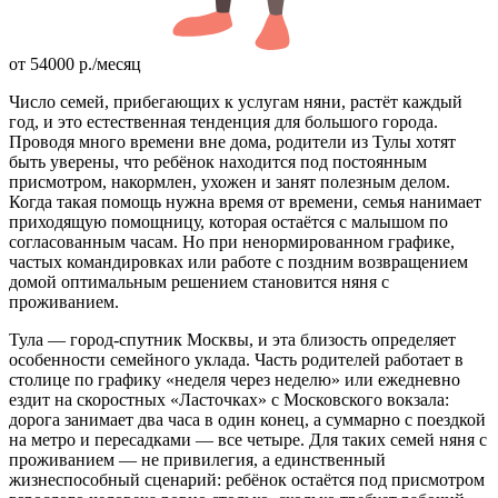
от
54000
р.
/месяц
Число семей, прибегающих к услугам няни, растёт каждый
год, и это естественная тенденция для большого города.
Проводя много времени вне дома, родители из Тулы хотят
быть уверены, что ребёнок находится под постоянным
присмотром, накормлен, ухожен и занят полезным делом.
Когда такая помощь нужна время от времени, семья нанимает
приходящую помощницу, которая остаётся с малышом по
согласованным часам. Но при ненормированном графике,
частых командировках или работе с поздним возвращением
домой оптимальным решением становится няня с
проживанием.
Тула — город-спутник Москвы, и эта близость определяет
особенности семейного уклада. Часть родителей работает в
столице по графику «неделя через неделю» или ежедневно
ездит на скоростных «Ласточках» с Московского вокзала:
дорога занимает два часа в один конец, а суммарно с поездкой
на метро и пересадками — все четыре. Для таких семей няня с
проживанием — не привилегия, а единственный
жизнеспособный сценарий: ребёнок остаётся под присмотром