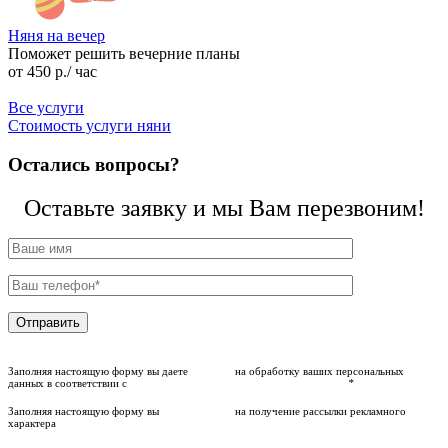
Няня на вечер
Н
Поможет решить вечерние планы
Е
от
450
р.
/ час
Все услуги
Стоимость услуги няни
Остались вопросы?
Оставьте заявку и мы Вам перезвоним!
Заполняя настоящую форму вы даете
согласие
на обработку ваших персональных
данных в соответствии с
политикой компании о персональных данных
*
Заполняя настоящую форму вы
даете согласие
на получение рассылки рекламного
характера