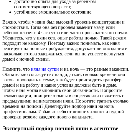
достаточно опыта для ухода за ребенком
соответствующего возраста;
устойчивое эмоциональное состояние.
Важно, чтобы у няни был высокий уровень концентрации и
спокойствия. Тогда она без проблем заменит маму, если
ребенок плачет в 4 часа утра или часто просыпается по ночам.
Убедитесь, что у няни есть опыт работы ночью. Такой режим
подходит не каждому. Поэтому важно понимать, как няня
реагирует на ночные пробуждения, допускает ли опоздания и
насколько готова задержаться, если вы не успеете вернуться
домой с ночной смены.
Помните, что
няня на сутки
и на ночь — это разные вакансии.
Обязательно согласуйте с кандидаткой, сколько времени она
готова проводить в семье, как будет происходить трансфер
домой и на работу и какие условия должны быть в доме,
чтобы няня могла выполнять свои обязанности. Попросите
рекомендации, поищите отзывы в соцсетях или свяжитесь с
предыдущими нанимателями няни. Не хотите тратить столько
времени на поиски? Делегируйте подбор няни на ночь
профессионалам. Избавьте себя от лишних хлопот и нудной
проверки резюме каждого нового кандидата.
Экспертный подбор ночной няни в агентстве