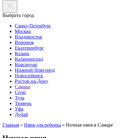
Выбрать город
Санкт-Петербург
Москва
Владивосток
Воронеж
Екатеринбург
Казань
Калининград
Краснодар
Нижний Новгород
Новосибирск
Ростов-на-Дону
Самара
Сочи
Тула
Тюмень
Уфа
Дубай
Главная
»
Няня для ребенка
»
Ночная няня в Самаре
Ночная няня