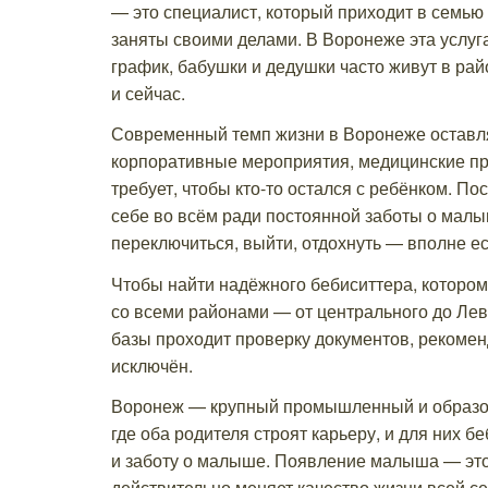
— это специалист, который приходит в семью 
заняты своими делами. В Воронеже эта услуг
график, бабушки и дедушки часто живут в рай
и сейчас.
Современный темп жизни в Воронеже оставля
корпоративные мероприятия, медицинские про
требует, чтобы кто-то остался с ребёнком. По
себе во всём ради постоянной заботы о мал
переключиться, выйти, отдохнуть — вполне ес
Чтобы найти надёжного бебиситтера, которо
со всеми районами — от центрального до Лев
базы проходит проверку документов, рекомен
исключён.
Воронеж — крупный промышленный и образов
где оба родителя строят карьеру, и для них 
и заботу о малыше. Появление малыша — это 
действительно меняет качество жизни всей се