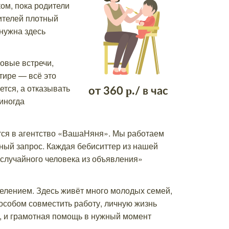
ом, пока родители
ителей плотный
 нужна здесь
овые встречи,
тире — всё это
ется, а отказывать
р.
от
360
/ в час
иногда
тся в агентство «ВашаНяня». Мы работаем
ный запрос. Каждая бебиситтер из нашей
 случайного человека из объявления»
лением. Здесь живёт много молодых семей,
пособом совместить работу, личную жизнь
т, и грамотная помощь в нужный момент