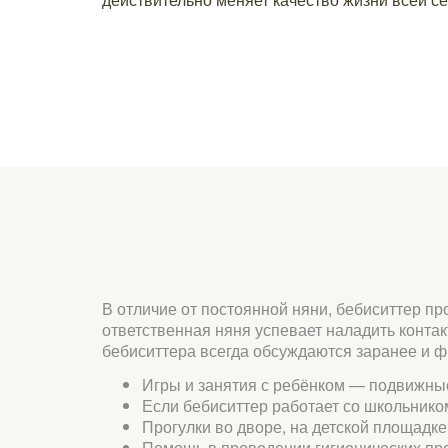
В отличие от постоянной няни, бебиситтер пр
ответственная няня успевает наладить конта
бебиситтера всегда обсуждаются заранее и ф
Игры и занятия с ребёнком — подвижные
Если бебиситтер работает со школьнико
Прогулки во дворе, на детской площадк
Помощь в проведении гигиенических про