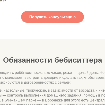
Получить консультацию
Обязанности бебиситтера
оводит с ребёнком несколько часов, реже — целый день. Но
кт с малышом, выстроить доверие и сделать так, чтобы вре
иксируются в договорённостях с семьёй:
, настольные, творческие, в зависимости от возраста и ин
м — контроль выполнения домашнего задания, помощь в под
е, в ближайшем парке — в Воронеже для этого есть Централ
цедур — переодевание, умывание, чистка зубов, при необх