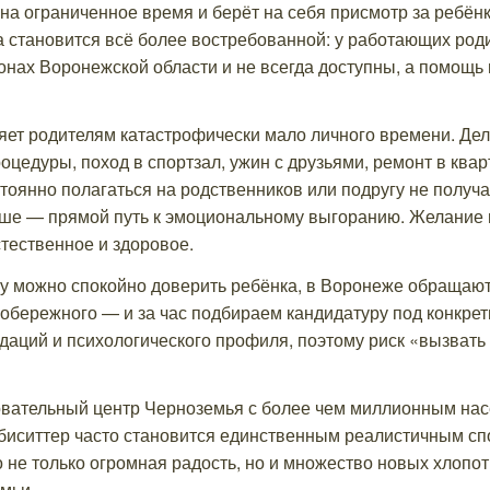
на ограниченное время и берёт на себя присмотр за ребёнк
а становится всё более востребованной: у работающих род
онах Воронежской области и не всегда доступны, а помощь
ет родителям катастрофически мало личного времени. Дел
цедуры, поход в спортзал, ужин с друзьями, ремонт в квар
стоянно полагаться на родственников или подругу не получа
ыше — прямой путь к эмоциональному выгоранию. Желание 
тественное и здоровое.
му можно спокойно доверить ребёнка, в Воронеже обращаю
обережного — и за час подбираем кандидатуру под конкрет
даций и психологического профиля, поэтому риск «вызвать
ательный центр Черноземья с более чем миллионным насе
бебиситтер часто становится единственным реалистичным с
не только огромная радость, но и множество новых хлопо
мьи.