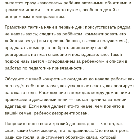
пытается сразу «завоевать» ребёнка активными объятиями и
громкими играми — это часто пугает, особенно детей с
осторожным темпераментом.
Грамотная тактика няни в первые дни: присутствовать рядом,
не навязываясь; следить за ребёнком, комментировать его
действия вслух («ты строишь башню, высокая получается»);
предлагать помощь, а не брать инициативу силой;
реагировать на плач спокойно и последовательно. Такой
подход называется «следованием за ребёнком» и описан в
работах по педагогике привязанности.
Обсудите с няней конкретные ожидания до начала работы: как
она ведёт себя при плаче, как укладывает спать, как реагирует
на отказ от еды. Расхождение в подходах между домашними
правилами и действиями няни — частая причина затяжной
адаптации. Если няня делает что-то иначе, чем принято в
вашей семье, ребёнок дезориентирован.
Попросите няню вести краткий дневник дня — что ел, как
спал, какие были эмоции, что понравилось. Это не контроль
ради контроля, а инструмент обратной связи, который