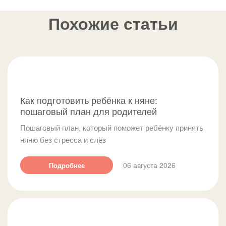
переходный объект с запахом мамы и спокойное
поведение самих родителей. Попытки форсировать
Похожие статьи
процесс — оставить ребёнка сразу на весь день без
подготовки — почти всегда удлиняют адаптацию.
Разбираем подробнее
Как подготовить ребёнка к няне: пошаговый
Как подготовить ребёнка к няне:
план для родителей
пошаговый план для родителей
Пошаговый план, который поможет ребёнку принять
няню без стресса и слёз
06 августа 2026
Подробнее