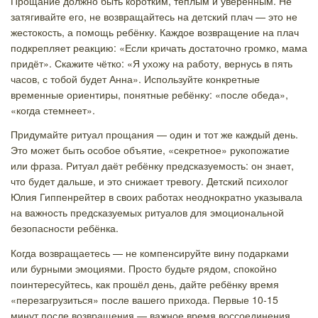
Прощание должно быть коротким, тёплым и уверенным. Не
затягивайте его, не возвращайтесь на детский плач — это не
жестокость, а помощь ребёнку. Каждое возвращение на плач
подкрепляет реакцию: «Если кричать достаточно громко, мама
придёт». Скажите чётко: «Я ухожу на работу, вернусь в пять
часов, с тобой будет Анна». Используйте конкретные
временные ориентиры, понятные ребёнку: «после обеда»,
«когда стемнеет».
Придумайте ритуал прощания — один и тот же каждый день.
Это может быть особое объятие, «секретное» рукопожатие
или фраза. Ритуал даёт ребёнку предсказуемость: он знает,
что будет дальше, и это снижает тревогу. Детский психолог
Юлия Гиппенрейтер в своих работах неоднократно указывала
на важность предсказуемых ритуалов для эмоциональной
безопасности ребёнка.
Когда возвращаетесь — не компенсируйте вину подарками
или бурными эмоциями. Просто будьте рядом, спокойно
поинтересуйтесь, как прошёл день, дайте ребёнку время
«перезагрузиться» после вашего прихода. Первые 10-15
минут после возвращения — важное время воссоединения,