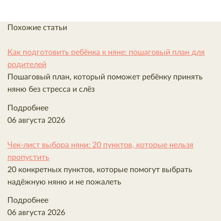
поиграете и погуляете, я вернусь после ужина».
рабочего дня, стабильный распорядок, короткие
Конкретика и спокойный тон важнее, чем
ритуалы прощания, переходный объект с запахом
подробные объяснения.
Похожие статьи
мамы и спокойное поведение самих родителей.
Попытки форсировать процесс — оставить
Как подготовить ребёнка к няне: пошаговый план для
ребёнка сразу на весь день без подготовки —
родителей
почти всегда удлиняют адаптацию.
Пошаговый план, который поможет ребёнку принять
няню без стресса и слёз
Разбираем подробнее
Подробнее
06 августа 2026
Как подготовить ребёнка к няне:
пошаговый план для родителей
Чек-лист выбора няни: 20 пунктов, которые нельзя
пропустить
20 конкретных пунктов, которые помогут выбрать
надёжную няню и не пожалеть
Подробнее
06 августа 2026