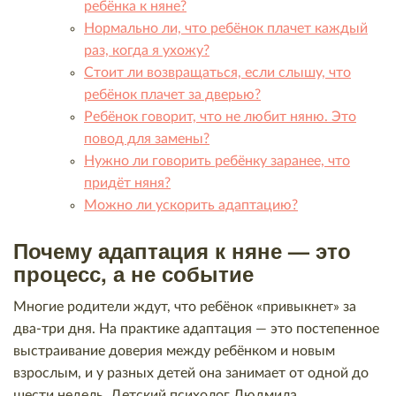
ребёнка к няне?
Нормально ли, что ребёнок плачет каждый
раз, когда я ухожу?
Стоит ли возвращаться, если слышу, что
ребёнок плачет за дверью?
Ребёнок говорит, что не любит няню. Это
повод для замены?
Нужно ли говорить ребёнку заранее, что
придёт няня?
Можно ли ускорить адаптацию?
Почему адаптация к няне — это
процесс, а не событие
Многие родители ждут, что ребёнок «привыкнет» за
два-три дня. На практике адаптация — это постепенное
выстраивание доверия между ребёнком и новым
взрослым, и у разных детей она занимает от одной до
шести недель. Детский психолог Людмила