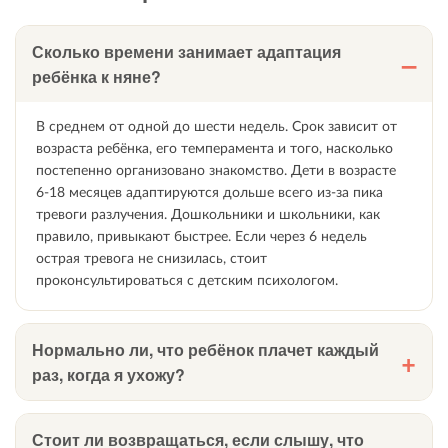
Сколько времени занимает адаптация
ребёнка к няне?
В среднем от одной до шести недель. Срок зависит от
возраста ребёнка, его темперамента и того, насколько
постепенно организовано знакомство. Дети в возрасте
6-18 месяцев адаптируются дольше всего из-за пика
тревоги разлучения. Дошкольники и школьники, как
правило, привыкают быстрее. Если через 6 недель
острая тревога не снизилась, стоит
проконсультироваться с детским психологом.
Нормально ли, что ребёнок плачет каждый
раз, когда я ухожу?
Да, особенно в первые недели и у детей до 3 лет. Плач
при расставании — биологически обусловленная
Стоит ли возвращаться, если слышу, что