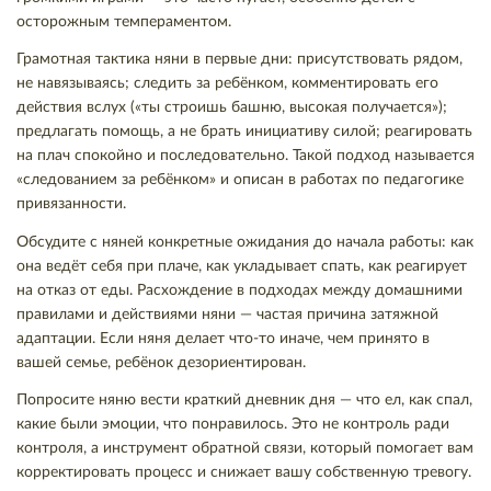
осторожным темпераментом.
Грамотная тактика няни в первые дни: присутствовать рядом,
не навязываясь; следить за ребёнком, комментировать его
действия вслух («ты строишь башню, высокая получается»);
предлагать помощь, а не брать инициативу силой; реагировать
на плач спокойно и последовательно. Такой подход называется
«следованием за ребёнком» и описан в работах по педагогике
привязанности.
Обсудите с няней конкретные ожидания до начала работы: как
она ведёт себя при плаче, как укладывает спать, как реагирует
на отказ от еды. Расхождение в подходах между домашними
правилами и действиями няни — частая причина затяжной
адаптации. Если няня делает что-то иначе, чем принято в
вашей семье, ребёнок дезориентирован.
Попросите няню вести краткий дневник дня — что ел, как спал,
какие были эмоции, что понравилось. Это не контроль ради
контроля, а инструмент обратной связи, который помогает вам
корректировать процесс и снижает вашу собственную тревогу.