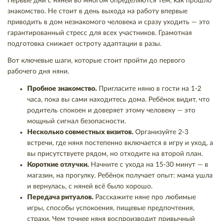
Первые дни с няней во многом определяются тем, как прошло
знакомство. Не стоит в день выхода на работу впервые
приводить в дом незнакомого человека и сразу уходить — это
гарантированный стресс для всех участников. Грамотная
подготовка снижает остроту адаптации в разы.
Вот ключевые шаги, которые стоит пройти до первого
рабочего дня няни.
Пробное знакомство.
Пригласите няню в гости на 1-2
часа, пока вы сами находитесь дома. Ребёнок видит, что
родитель спокоен и доверяет этому человеку — это
мощный сигнал безопасности.
Несколько совместных визитов.
Организуйте 2-3
встречи, где няня постепенно включается в игру и уход, а
вы присутствуете рядом, но отходите на второй план.
Короткие отлучки.
Начните с ухода на 15-30 минут — в
магазин, на прогулку. Ребёнок получает опыт: мама ушла
и вернулась, с няней всё было хорошо.
Передача ритуалов.
Расскажите няне про любимые
игры, способы успокоения, пищевые предпочтения,
страхи. Чем точнее няня воспроизводит привычный