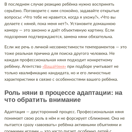
В последнем случае реакцию ребёнка нужно воспринять
серьёзно. Поговорите с ним спокойно, задавайте открытые
вопросы: «Что тебе не нравится, когда я ухожу?», «Что вы
делаете с няней, пока меня нет?». Установите домашнюю
камеру — это законно и даёт объективную картину. Если
подозрения подтверждаются, замена няни обязательна.
Если же речь о личной несовместимости темпераментов — это
тоже реальная причина для поиска другого человека. Не
каждая профессиональная няня подходит конкретному
ребёнку. Агентство
«ВашаНяня»
при подборе учитывает не
только квалификацию кандидата, но и его личностные
характеристики в связке с особенностями вашего ребёнка.
Роль няни в процессе адаптации: на
что обратить внимание
Адаптация — двусторонний процесс. Профессиональная няня
понимает свою роль в нём и не форсирует сближение. Она не
пытается сразу «завоевать» ребёнка активными объятиями и
громкими играми — это часто пугает, особенно детей с