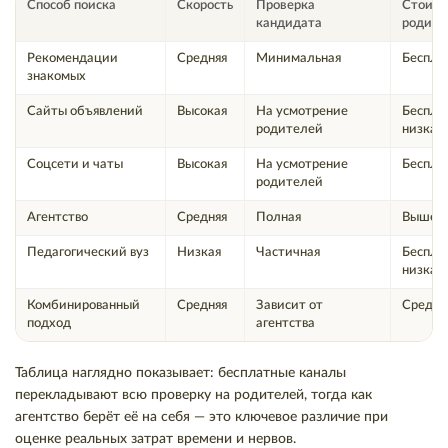
Способ поиска
Скорость
Проверка
Стоимо
кандидата
родите
Рекомендации
Средняя
Минимальная
Беспла
знакомых
Сайты объявлений
Высокая
На усмотрение
Беспла
родителей
низкая
Соцсети и чаты
Высокая
На усмотрение
Беспла
родителей
Агентство
Средняя
Полная
Выше с
Педагогический вуз
Низкая
Частичная
Беспла
низкая
Комбинированный
Средняя
Зависит от
Средня
подход
агентства
Таблица наглядно показывает: бесплатные каналы
перекладывают всю проверку на родителей, тогда как
агентство берёт её на себя — это ключевое различие при
оценке реальных затрат времени и нервов.