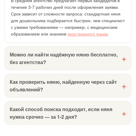
В среднем агентство предлагает первых кандидатов в
течение 3-7 рабочих дней после оформления заявки.
Срок зависит от сложности запроса: стандартная няня
для дошкольника подбирается быстрее, чем специалист
с узкими требованиями — например, с медицинским
образованием или знанием
иностранного языка
.
Можно ли найти надёжную няню бесплатно,
без агентства?
Да, но это потребует времени. Вам придётся
самостоятельно запросить документы, проверить
Как проверить няню, найденную через сайт
кандидата по базам МВД, связаться с предыдущими
объявлений?
работодателями и составить договор. Если вы готовы
потратить на это 1-2 недели — бесплатные каналы
Запросите паспорт, медицинскую книжку и документы
вполне рабочие.
об образовании. Свяжитесь с двумя-тремя
Какой способ поиска подходит, если няня
предыдущими работодателями лично, не через
нужна срочно — за 1-2 дня?
кандидата. Проверку по базе судимостей можно
запросить через портал Госуслуги или МВД. Не
Самый быстрый вариант — сайты объявлений и
пренебрегайте пробным оплачиваемым рабочим днём
тематические Telegram-каналы: отклики появляются в