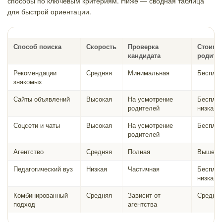
способы по ключевым критериям. Ниже — сводная таблица
для быстрой ориентации.
Способ поиска
Скорость
Проверка
Стоимо
кандидата
родите
Рекомендации
Средняя
Минимальная
Беспла
знакомых
Сайты объявлений
Высокая
На усмотрение
Бесплат
родителей
низкая
Соцсети и чаты
Высокая
На усмотрение
Беспла
родителей
Агентство
Средняя
Полная
Выше с
Педагогический вуз
Низкая
Частичная
Бесплат
низкая
Комбинированный
Средняя
Зависит от
Средня
подход
агентства