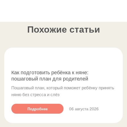
в вашем присутствии.
течение нескольких часов. Ряд агентств также
предлагает срочный подбор, уточняйте эту возможность
при первом звонке. В любом случае не отказывайтесь от
минимальной проверки документов даже при срочном
Похожие статьи
найме.
Как подготовить ребёнка к няне:
пошаговый план для родителей
Пошаговый план, который поможет ребёнку принять
няню без стресса и слёз
06 августа 2026
Подробнее