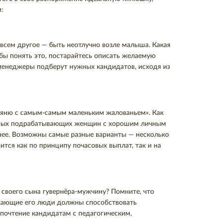
:
овсем другое — быть неотлучно возле малыша. Какая
бы понять это, постарайтесь описать желаемую
и менеджеры подберут нужных кандидатов, исходя из
ю няню с самым-самым маленьким жалованьем». Как
бычных подрабатывающих женщин с хорошим личным
анее. Возможны самые разные варианты — несколько
ится как по принципу почасовых выплат, так и на
я своего сына гувернёра-мужчину? Помните, что
ужающие его люди должны способствовать
почтение кандидатам с педагогическим,