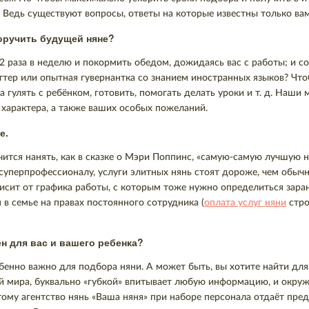
 Ведь существуют вопросы, ответы на которые известны только вам
поручить будущей няне?
2 раза в неделю и покормить обедом, дожидаясь вас с работы; и с
тер или опытная гувернантка со знанием иностранных языков? Что
а гулять с ребёнком, готовить, помогать делать уроки и т. д. Наш
о характера, а также ваших особых пожеланий.
е.
учится нанять, как в сказке о Мэри Поппинс, «самую-самую лучшу
о суперпрофессионалу, услуги элитных нянь стоят дороже, чем о
ависит от графика работы, с которым тоже нужно определиться зар
м в семье на правах постоянного сотрудника (
оплата услуг няни
стро
н для вас и вашего ребенка?
обенно важно для подбора няни. А может быть, вы хотите найти дл
ой мира, буквально «губкой» впитывает любую информацию, и окр
ому агентство нянь «Ваша няня» при наборе персонала отдаёт пред