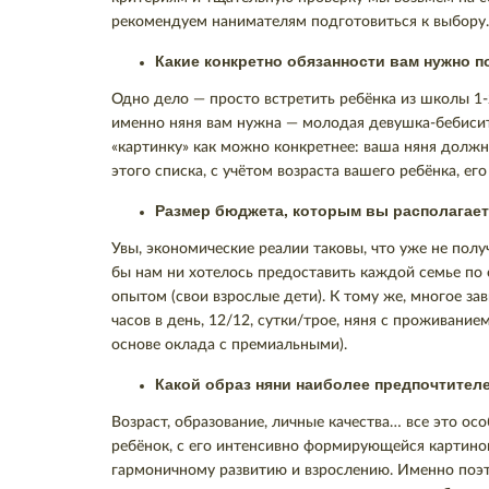
рекомендуем нанимателям подготовиться к выбору.
Какие конкретно обязанности вам нужно 
Одно дело — просто встретить ребёнка из школы 1-
именно няня вам нужна — молодая девушка-бебисит
«картинку» как можно конкретнее: ваша няня должн
этого списка, с учётом возраста вашего ребёнка, ег
Размер бюджета, которым вы располагает
Увы, экономические реалии таковы, что уже не пол
бы нам ни хотелось предоставить каждой семье п
опытом (свои взрослые дети). К тому же, многое з
часов в день, 12/12, сутки/трое, няня с проживание
основе оклада с премиальными).
Какой образ няни наиболее предпочтителе
Возраст, образование, личные качества… все это ос
ребёнок, с его интенсивно формирующейся картин
гармоничному развитию и взрослению. Именно поэт