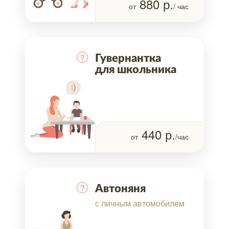
880
р.
от
/ час
?
Гувернантка
для школьника
440
р.
от
/час
?
Автоняня
с личным автомобилем