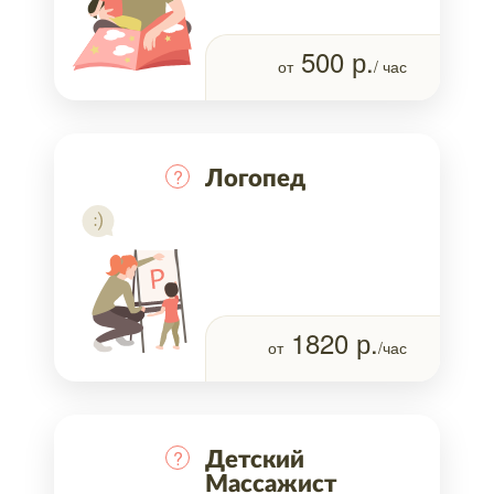
500
р.
от
/ час
?
Логопед
1820
р.
от
/час
?
Детский
Массажист