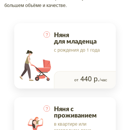
большем объёме и качестве.
?
Няня
для младенца
с рождения до 1 года
440
р.
от
/час
?
Няня с
проживанием
в квартире или