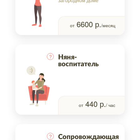
загородном доме
6600
р.
от
/месяц
?
Няня-
воспитатель
440
р.
от
/ час
?
Сопровождающая