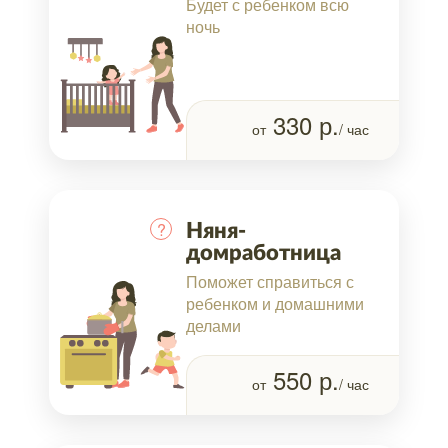
Будет с ребенком всю
ночь
330
р.
от
/ час
?
Няня-
домработница
Поможет справиться с
ребенком и домашними
делами
550
р.
от
/ час