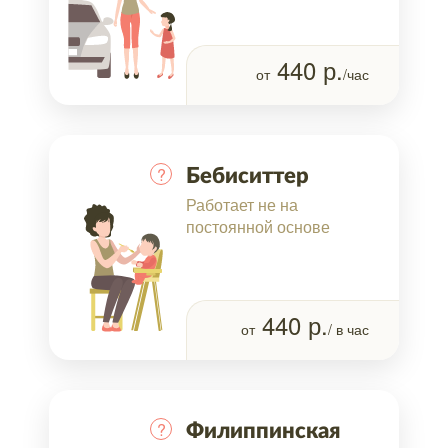
440
р.
от
/час
?
Бебиситтер
Работает не на
постоянной основе
440
р.
от
/ в час
?
Филиппинская