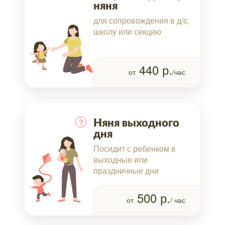
няня
для сопровождения в д/c,
школу или секцию
440
р.
от
/час
?
Няня выходного
дня
Посидит с ребенком в
выходные или
праздничные дни
500
р.
от
/ час