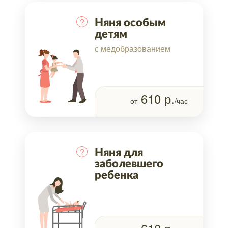
?
Няня особым
детям
с медобразованием
610
р.
от
/час
?
Няня для
заболевшего
ребенка