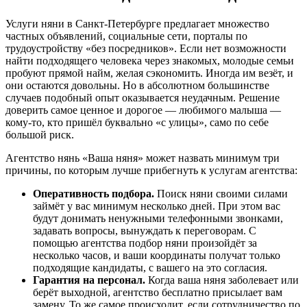
Услуги няни в Санкт-Петербурге предлагает множество
частных объявлений, социальные сети, порталы по
трудоустройству «без посредников». Если нет возможности
найти подходящего человека через знакомых, молодые семьи
пробуют прямой найм, желая сэкономить. Иногда им везёт, и
они остаются довольны. Но в абсолютном большинстве
случаев подобный опыт оказывается неудачным. Решение
доверить самое ценное и дорогое — любимого малыша —
кому-то, кто пришёл буквально «с улицы», само по себе
большой риск.
Агентство нянь «Ваша няня» может назвать минимум три
причины, по которым лучше прибегнуть к услугам агентства:
Оперативность подбора.
Поиск няни своими силами
займёт у вас минимум несколько дней. При этом вас
будут донимать ненужными телефонными звонками,
задавать вопросы, вынуждать к переговорам. С
помощью агентства подбор няни произойдёт за
несколько часов, и ваши координаты получат только
подходящие кандидаты, с вашего на это согласия.
Гарантия на персонал.
Когда ваша няня заболевает или
берёт выходной, агентство бесплатно присылает вам
замену. То же самое происходит, если сотрудничество по