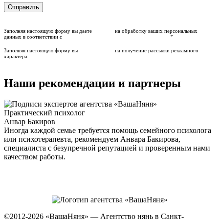
Заполняя настоящую форму вы даете
согласие
на обработку ваших персональных
данных в соответствии с
политикой компании о персональных данных
*
Заполняя настоящую форму вы
даете согласие
на получение рассылки рекламного
характера
Наши рекомендации и партнеры
Практический психолог
О
Анвар Бакиров
м
Иногда каждой семье требуется помощь семейного психолога
или психотерапевта, рекомендуем Анвара Бакирова,
специалиста с безупречной репутацией и проверенным нами
качеством работы.
©2012-2026
«ВашаНяня»
—
Агентство нянь в Санкт-