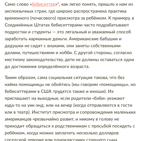
Само слово «
бебиситтер
»*, как легко понять, пришло к нам из
англоязычных стран, где широко распространена практика
временного (почасового) присмотра за ребёнком. К примеру, в
Соединённых Штатах бебиситтерами часто подрабатывают
подростки и студенты — это легальный и уважаемый способ
заработать карманные деньги. Американские бабушки и
дедушки не сидят с внуками, они заняты собственными
делами, путешествиями и хобби. С другой стороны, согласно
местному законодательству, дети не должны оставаться одни
до достижения определённого возраста.
Таким образом, сама социальная ситуация такова, что без
найма помощницы не обойтись (мы говорим «помощницы», но
бебиситтерами в США трудятся также и юноши). Их
приглашают на выходные, если родители «бэби» уезжают
куда-то на уик-энд; или на вечер (когда отправляются в гости
или в театр). Институт присмотра и сопровождения маленьких
американцев чрезвычайно развит, и никому в голову не
приходит обращаться к родственникам с просьбой посидеть с
ребёнком, когда можно заплатить несколько долларов
соседской девочке или однокласснику старшего сына.