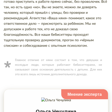
готово приступить к работе прямо сейчас, без проволочек. Всё
так, но есть одно «но». Вы не знаете, можно ли доверять
человеку, который пришёл с улицы, без проверки и
рекомендаций. Агентство «Ваша няня» понимает, какое это
ответственное дело — присмотреть за ребёнком. Мы не
допускаем к работе тех, кто не доказал свою
благонадёжность. Все наши бебиситтеры проходят
тщательную проверку документов, прогон по «чёрным
спискам» и собеседование с опытным психологом.
Главное отличие от няни состоит в том, что девушки и
молодые люди, которые работают бебиситтерами, не
связывают свою основную деятельность с детьми. Для них
это всего лишь источник дополнительного дохода.
Ольга Чечулина