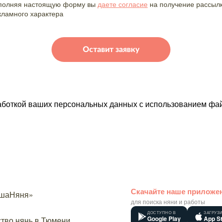
полняя настоящую форму вы
даете согласие
на получение рассыл
кламного характера
работкой ваших персональных данных с использованием фай
Скачайте наше приложе
для поиска няни и работы
ДОСТУПНО В
ЗАГРУЗИ
Google Play
App S
ство нянь в Тюмени