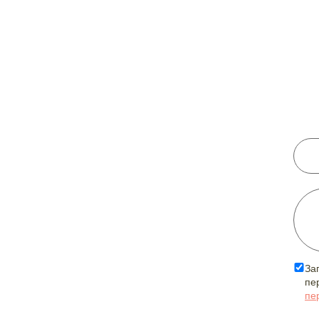
За
пе
пе