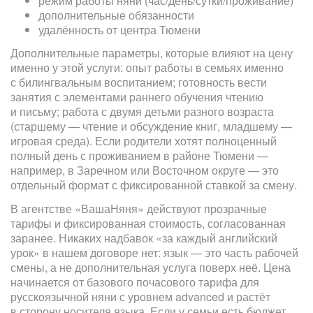
режим работы няни (час/день/сутки/проживание)
дополнительные обязанности
удалённость от центра Тюмени
Дополнительные параметры, которые влияют на цену
именно у этой услуги: опыт работы в семьях именно
с билингвальным воспитанием; готовность вести
занятия с элементами раннего обучения чтению
и письму; работа с двумя детьми разного возраста
(старшему — чтение и обсуждение книг, младшему —
игровая среда). Если родители хотят полноценный
полный день с проживанием в районе Тюмени —
например, в Заречном или Восточном округе — это
отдельный формат с фиксированной ставкой за смену.
В агентстве «ВашаНяня» действуют прозрачные
тарифы и фиксированная стоимость, согласованная
заранее. Никаких надбавок «за каждый английский
урок» в нашем договоре нет: язык — это часть рабочей
смены, а не дополнительная услуга поверх неё. Цена
начинается от базового почасового тарифа для
русскоязычной няни с уровнем advanced и растёт
в сторону носителя языка. Если у семьи есть бюджет