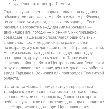
удалённость от центра Тюмени
Отдельно учитывается формат: одна няня на двоих
обычно стоит дороже, чем работа с одним ребёнком,
но дешевле, чем две отдельных помощницы. Если
разница в возрасте между детьми небольшая —
двойняшки или погодки — и режим у них примерно
совпадает, чаще всего справляется один опытный
специалист. Если же дети сильно различаются
по возрасту, а у каждого свой плотный график занятий,
многим семьям выгоднее нанять двух нянь: одну
на старшего, другую на младшего. Также имеет
значение район: работа в Центральном или Ленинском
округе оплачивается иначе, чем в отдалённых районах
вроде Тарманов, Войновки или пригородов Тюменской
области.
В агентстве «ВашаНяня» действуют прозрачные
тарифы и фиксированная стоимость, согласованная
заранее. Никаких внезапных надбавок «за второго
ребёнка» уже после оформления договора не появится
— всё прописано в договоре. Цена начинается