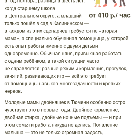
в год-полтора, разница в шесть лет,
когда старшему школа
от
410
/ час
р.
в Центральном округе, а младший
только пошёл в сад в Калининском —
в каждом из этих сценариев требуется не «вторая
мама», а специально обученная помощница, у которой
есть опыт работы именно с двумя детьми
одновременно. Обычная няня, привыкшая работать
с одним ребёнком, в такой ситуации часто
не справляется: разные режимы кормления, прогулок,
занятий, развивающих игр — всё это требует
от помощницы навыков многозадачности и крепких
нервов.
Молодые мамы двойняшек в Тюмени особенно остро
чувствуют это в первые годы. Двойное кормление,
двойная стирка, двойные ночные подъёмы — и при
этом семья и работа никуда не делись. Появление
малыша — это не только огромная радость,